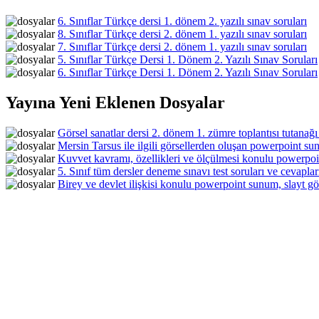
6. Sınıflar Türkçe dersi 1. dönem 2. yazılı sınav soruları
8. Sınıflar Türkçe dersi 2. dönem 1. yazılı sınav soruları
7. Sınıflar Türkçe dersi 2. dönem 1. yazılı sınav soruları
5. Sınıflar Türkçe Dersi 1. Dönem 2. Yazılı Sınav Soruları
6. Sınıflar Türkçe Dersi 1. Dönem 2. Yazılı Sınav Soruları
Yayına Yeni Eklenen Dosyalar
Görsel sanatlar dersi 2. dönem 1. zümre toplantısı tutanağı
Mersin Tarsus ile ilgili görsellerden oluşan powerpoint sun
Kuvvet kavramı, özellikleri ve ölçülmesi konulu powerpoin
5. Sınıf tüm dersler deneme sınavı test soruları ve cevaplar
Birey ve devlet ilişkisi konulu powerpoint sunum, slayt gös