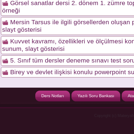
Görsel sanatlar dersi 2. dönem 1. zümre top
örneği
Mersin Tarsus ile ilgili görsellerden oluşa
slayt gösterisi
Kuvvet kavramı, özellikleri ve ölçülmesi ko
sunum, slayt gösterisi
5. Sınıf tüm dersler deneme sınavı test soru
Birey ve devlet ilişkisi konulu powerpoint s
Ders Notları
Yazılı Soru Bankası
Ata
Copyright (c) Materyal