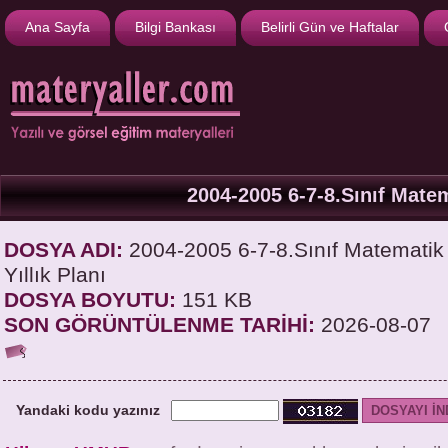
Ana Sayfa
Bilgi Bankası
Belirli Gün ve Haftalar
2004-2005 6-7-8.Sınıf Matem
DOSYA ADI:
2004-2005 6-7-8.Sınıf Matematik D
Yıllık Planı
DOSYA BOYUTU:
151 KB
SON GÖRÜNTÜLENME TARİHİ:
2026-08-07
Yandaki kodu yazınız