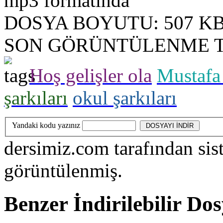
mp3 formatında
DOSYA BOYUTU:
507 K
SON GÖRÜNTÜLENME T
Hoş gelişler ola
Mustafa
şarkıları
okul şarkıları
Yandaki kodu yazınız
dersimiz.com
tarafından sis
görüntülenmiş.
Benzer İndirilebilir Do