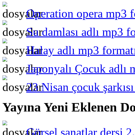
Operation opera mp3 f
Su damlası adlı mp3 fo
Halay adlı mp3 format
Japonyalı Çocuk adlı 
23 Nisan çocuk şarkıs
Yayına Yeni Eklenen Do
Görsel sanatlar dersi 2