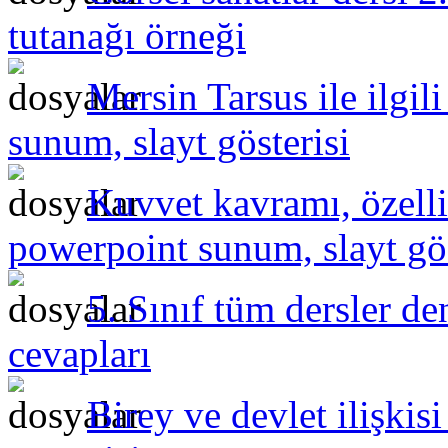
tutanağı örneği
Mersin Tarsus ile ilgil
sunum, slayt gösterisi
Kuvvet kavramı, özelli
powerpoint sunum, slayt gös
5. Sınıf tüm dersler de
cevapları
Birey ve devlet ilişki