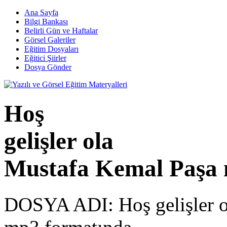
Ana Sayfa
Bilgi Bankası
Belirli Gün ve Haftalar
Görsel Galeriler
Eğitim Dosyaları
Eğitici Şiirler
Dosya Gönder
Hoş
gelişler ola
Mustafa Kemal Paşa 
DOSYA ADI:
Hoş gelişler 