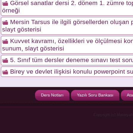
Görsel sanatlar dersi 2. dönem 1. zümre top
örneği
Mersin Tarsus ile ilgili görsellerden oluşa
slayt gösterisi
Kuvvet kavramı, özellikleri ve ölçülmesi ko
sunum, slayt gösterisi
5. Sınıf tüm dersler deneme sınavı test soru
Birey ve devlet ilişkisi konulu powerpoint s
Ders Notları
Yazılı Soru Bankası
Ata
Copyright (c) Materyal