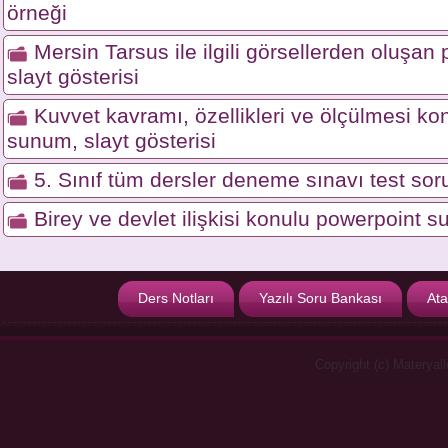
örneği
Mersin Tarsus ile ilgili görsellerden oluşa
slayt gösterisi
Kuvvet kavramı, özellikleri ve ölçülmesi ko
sunum, slayt gösterisi
5. Sınıf tüm dersler deneme sınavı test soru
Birey ve devlet ilişkisi konulu powerpoint s
Ders Notları
Yazılı Soru Bankası
Ata
Copyright (c) Materyal