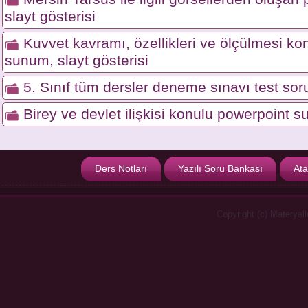
slayt gösterisi
Kuvvet kavramı, özellikleri ve ölçülmesi ko
sunum, slayt gösterisi
5. Sınıf tüm dersler deneme sınavı test soru
Birey ve devlet ilişkisi konulu powerpoint s
Ders Notları
Yazılı Soru Bankası
Ata
Copyright (c) Materyal