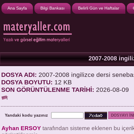
Ana Sayfa
Bilgi Bankası
Belirli Gün ve Haftalar
2007-2008 ingil
DOSYA ADI:
2007-2008 ingilizce dersi seneba
DOSYA BOYUTU:
12 KB
SON GÖRÜNTÜLENME TARİHİ:
2026-08-09
Yandaki kodu yazınız
Ayhan ERSOY
tarafından sisteme eklenen bu içer