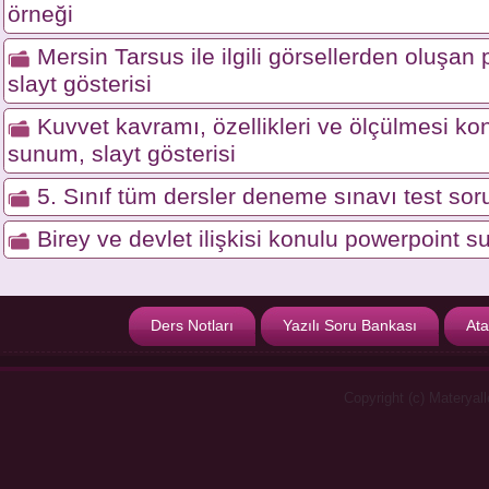
örneği
Mersin Tarsus ile ilgili görsellerden oluşa
slayt gösterisi
Kuvvet kavramı, özellikleri ve ölçülmesi ko
sunum, slayt gösterisi
5. Sınıf tüm dersler deneme sınavı test soru
Birey ve devlet ilişkisi konulu powerpoint s
Ders Notları
Yazılı Soru Bankası
Ata
Copyright (c) Materyal