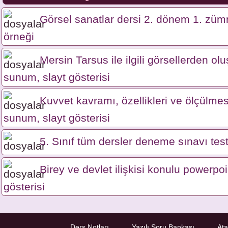
Görsel sanatlar dersi 2. dönem 1. zümr
örneği
Mersin Tarsus ile ilgili görsellerden o
sunum, slayt gösterisi
Kuvvet kavramı, özellikleri ve ölçülme
sunum, slayt gösterisi
5. Sınıf tüm dersler deneme sınavı test
Birey ve devlet ilişkisi konulu powerpo
gösterisi
Ders Notları
Yazılı Soru Bankası
Ata