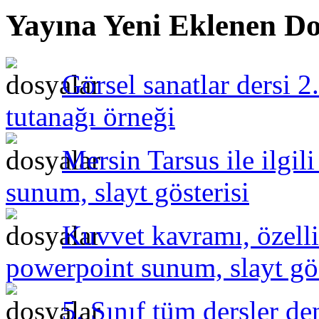
Yayına Yeni Eklenen Do
Görsel sanatlar dersi 2
tutanağı örneği
Mersin Tarsus ile ilgil
sunum, slayt gösterisi
Kuvvet kavramı, özelli
powerpoint sunum, slayt gös
5. Sınıf tüm dersler de