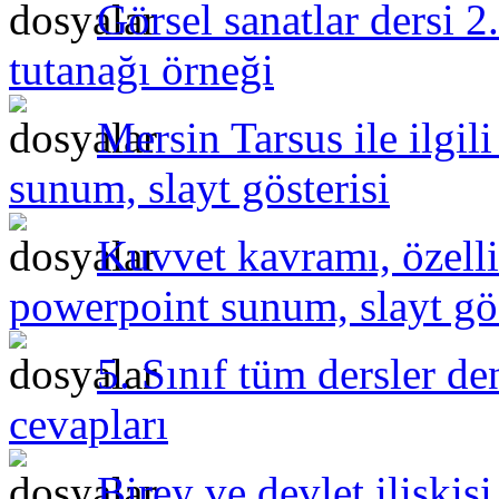
Görsel sanatlar dersi 2
tutanağı örneği
Mersin Tarsus ile ilgil
sunum, slayt gösterisi
Kuvvet kavramı, özelli
powerpoint sunum, slayt gös
5. Sınıf tüm dersler de
cevapları
Birey ve devlet ilişki