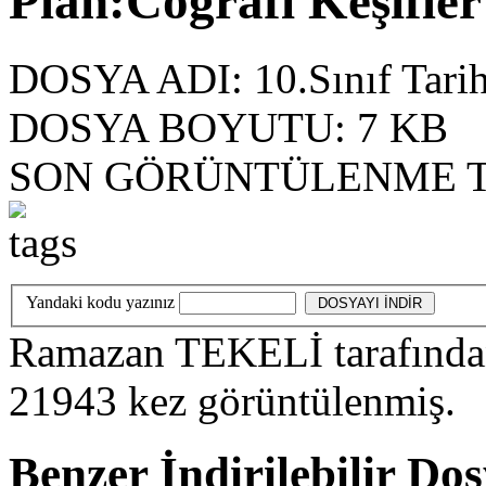
Plan:Coğrafi Keşifler
DOSYA ADI:
10.Sınıf Tarih
DOSYA BOYUTU:
7 KB
SON GÖRÜNTÜLENME T
Yandaki kodu yazınız
Ramazan TEKELİ
tarafında
21943
kez görüntülenmiş.
Benzer İndirilebilir Do