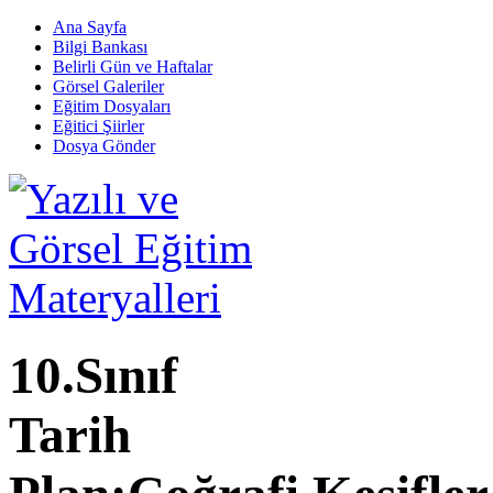
Ana Sayfa
Bilgi Bankası
Belirli Gün ve Haftalar
Görsel Galeriler
Eğitim Dosyaları
Eğitici Şiirler
Dosya Gönder
10.Sınıf
Tarih