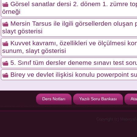
Görsel sanatlar dersi 2. dönem 1. zümre top
örneği
Mersin Tarsus ile ilgili görsellerden oluşa
slayt gösterisi
Kuvvet kavramı, özellikleri ve ölçülmesi ko
sunum, slayt gösterisi
5. Sınıf tüm dersler deneme sınavı test soru
Birey ve devlet ilişkisi konulu powerpoint s
Ders Notları
Yazılı Soru Bankası
Ata
Copyright (c) Materyal