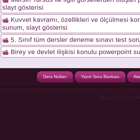
slayt gösterisi
Kuvvet kavramı, özellikleri ve ölçülmesi ko
sunum, slayt gösterisi
5. Sınıf tüm dersler deneme sınavı test soru
Birey ve devlet ilişkisi konulu powerpoint s
Ders Notları
Yazılı Soru Bankası
Ata
Copyright (c) Materyal