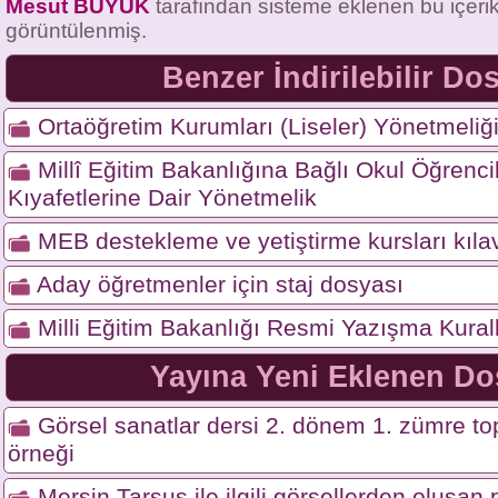
Mesut BÜYÜK
tarafından sisteme eklenen bu içeri
görüntülenmiş.
Benzer İndirilebilir Do
Ortaöğretim Kurumları (Liseler) Yönetmeliği
Millî Eğitim Bakanlığına Bağlı Okul Öğrencil
Kıyafetlerine Dair Yönetmelik
MEB destekleme ve yetiştirme kursları kıl
Aday öğretmenler için staj dosyası
Milli Eğitim Bakanlığı Resmi Yazışma Kural
Yayına Yeni Eklenen Do
Görsel sanatlar dersi 2. dönem 1. zümre top
örneği
Mersin Tarsus ile ilgili görsellerden oluşa