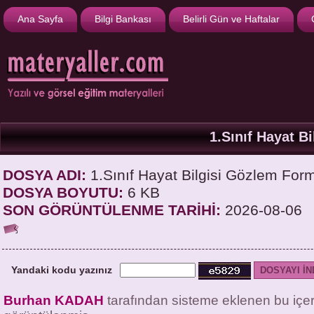
Ana Sayfa
Bilgi Bankası
Belirli Gün ve Haftalar
1.Sınıf Hayat B
DOSYA ADI:
1.Sınıf Hayat Bilgisi Gözlem For
DOSYA BOYUTU:
6 KB
SON GÖRÜNTÜLENME TARİHİ:
2026-08-06
Yandaki kodu yazınız
Burhan KADAH
tarafından sisteme eklenen bu içe