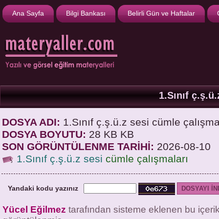
Ana Sayfa
Bilgi Bankası
Belirli Gün ve Haftalar
1.Sınıf ç.ş.ü
DOSYA ADI:
1.Sınıf ç.ş.ü.z sesi cümle çalışma
DOSYA BOYUTU:
28 KB KB
SON GÖRÜNTÜLENME TARİHİ:
2026-08-10
1.Sınıf ç.ş.ü.z sesi
cümle çalışmaları
Yandaki kodu yazınız
Yücel Eğilmez
tarafından sisteme eklenen bu içeri