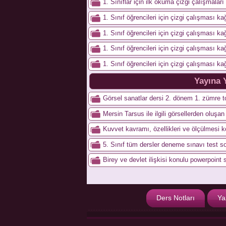
1. Sınıflar için ilk okuma çizgi çalışmaları 
1. Sınıf öğrencileri için çizgi çalışması kağ
1. Sınıf öğrencileri için çizgi çalışması kağ
1. Sınıf öğrencileri için çizgi çalışması kağ
1. Sınıf öğrencileri için çizgi çalışması kağ
Yayına 
Görsel sanatlar dersi 2. dönem 1. zümre to
Mersin Tarsus ile ilgili görsellerden oluşa
Kuvvet kavramı, özellikleri ve ölçülmesi 
5. Sınıf tüm dersler deneme sınavı test so
Birey ve devlet ilişkisi konulu powerpoint 
Ders Notları
Ya