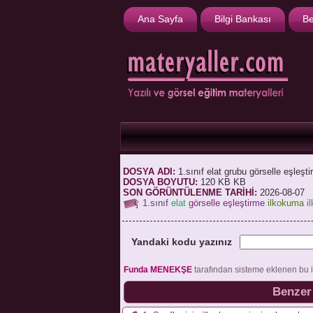
Ana Sayfa
Bilgi Bankası
Be
DOSYA ADI:
1.sınıf elat grubu görselle eşleşt
DOSYA BOYUTU:
120 KB KB
SON GÖRÜNTÜLENME TARİHİ:
2026-08-07
1.sınıf
elat
görselle eşleştirme
ilkokuma
i
Yandaki kodu yazınız
Funda MENEKŞE
tarafından sisteme eklenen bu 
Benzer 