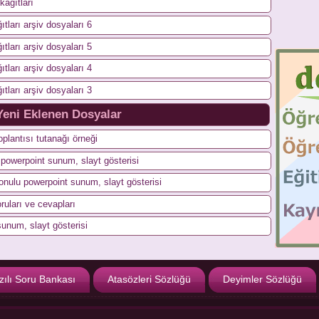
kağıtları
ıtları arşiv dosyaları 6
ıtları arşiv dosyaları 5
ıtları arşiv dosyaları 4
ıtları arşiv dosyaları 3
Yeni Eklenen Dosyalar
plantısı tutanağı örneği
n powerpoint sunum, slayt gösterisi
konulu powerpoint sunum, slayt gösterisi
ruları ve cevapları
sunum, slayt gösterisi
zılı Soru Bankası
Atasözleri Sözlüğü
Deyimler Sözlüğü