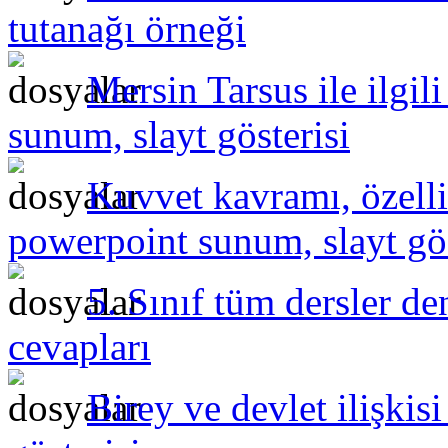
tutanağı örneği
Mersin Tarsus ile ilgil
sunum, slayt gösterisi
Kuvvet kavramı, özelli
powerpoint sunum, slayt gös
5. Sınıf tüm dersler de
cevapları
Birey ve devlet ilişki