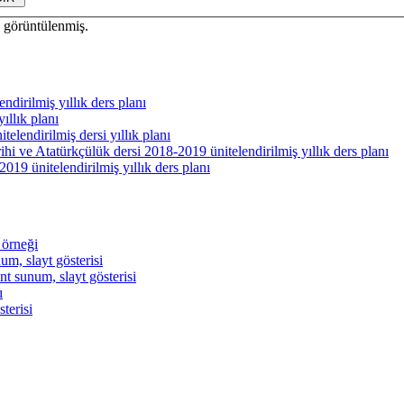
 görüntülenmiş.
ndirilmiş yıllık ders planı
ıllık planı
telendirilmiş dersi yıllık planı
rihi ve Atatürkçülük dersi 2018-2019 ünitelendirilmiş yıllık ders planı
2019 ünitelendirilmiş yıllık ders planı
 örneği
um, slayt gösterisi
t sunum, slayt gösterisi
ı
terisi