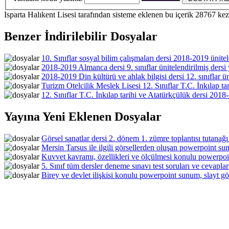
Isparta Halıkent Lisesi
tarafından sisteme eklenen bu içerik
28767
kez
Benzer İndirilebilir Dosyalar
10. Sınıflar sosyal bilim çalışmaları dersi 2018-2019 ünitele
2018-2019 Almanca dersi 9. sınıflar ünitelendirilmiş dersi y
2018-2019 Din kültürü ve ahlak bilgisi dersi 12. sınıflar üni
Turizm Otelcilik Meslek Lisesi 12. Sınıflar T.C. İnkılap ta
12. Sınıflar T.C. İnkılap tarihi ve Atatürkçülük dersi 2018-
Yayına Yeni Eklenen Dosyalar
Görsel sanatlar dersi 2. dönem 1. zümre toplantısı tutanağı
Mersin Tarsus ile ilgili görsellerden oluşan powerpoint sun
Kuvvet kavramı, özellikleri ve ölçülmesi konulu powerpoin
5. Sınıf tüm dersler deneme sınavı test soruları ve cevaplar
Birey ve devlet ilişkisi konulu powerpoint sunum, slayt gös