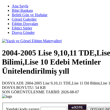
Ana Sayfa
Bilgi Bankası
Belirli Gün ve Haftalar
Görsel Galeriler
Eğitim Dosyaları
Eğitici Şiirler
Dosya Gönder
2004-2005 Lise 9,10,11 TDE,Lise
Bilimi,Lise 10 Edebi Metinler
Ünitelendirilmiş yıll
DOSYA ADI:
2004-2005 Lise 9,10,11 TDE,Lise 11 Dil Bilimi,Lise 10 E
DOSYA BOYUTU:
54 KB
SON GÖRÜNTÜLENME TARİHİ:
2026-08-07
Yandaki kodu yazınız