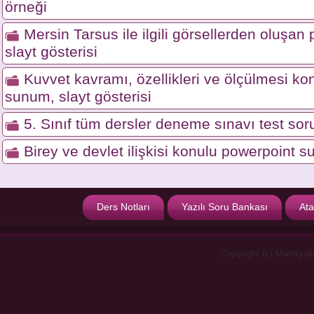
örneği
Mersin Tarsus ile ilgili görsellerden oluşa
slayt gösterisi
Kuvvet kavramı, özellikleri ve ölçülmesi ko
sunum, slayt gösterisi
5. Sınıf tüm dersler deneme sınavı test soru
Birey ve devlet ilişkisi konulu powerpoint s
Ders Notları
Yazılı Soru Bankası
Ata
Copyright (c) Materyal