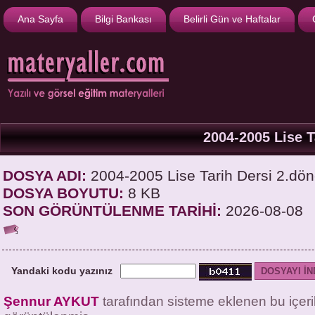
Ana Sayfa
Bilgi Bankası
Belirli Gün ve Haftalar
2004-2005 Lise 
DOSYA ADI:
2004-2005 Lise Tarih Dersi 2.dö
DOSYA BOYUTU:
8 KB
SON GÖRÜNTÜLENME TARİHİ:
2026-08-08
Yandaki kodu yazınız
Şennur AYKUT
tarafından sisteme eklenen bu içer