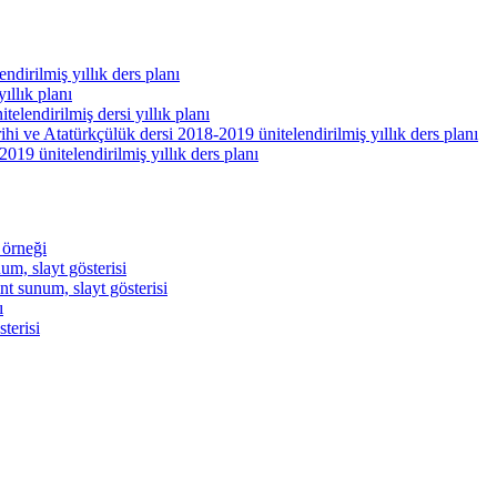
ndirilmiş yıllık ders planı
ıllık planı
telendirilmiş dersi yıllık planı
rihi ve Atatürkçülük dersi 2018-2019 ünitelendirilmiş yıllık ders planı
2019 ünitelendirilmiş yıllık ders planı
 örneği
um, slayt gösterisi
t sunum, slayt gösterisi
ı
terisi