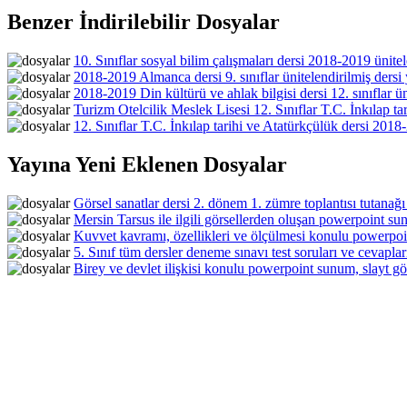
Benzer İndirilebilir Dosyalar
10. Sınıflar sosyal bilim çalışmaları dersi 2018-2019 ünitele
2018-2019 Almanca dersi 9. sınıflar ünitelendirilmiş dersi y
2018-2019 Din kültürü ve ahlak bilgisi dersi 12. sınıflar üni
Turizm Otelcilik Meslek Lisesi 12. Sınıflar T.C. İnkılap ta
12. Sınıflar T.C. İnkılap tarihi ve Atatürkçülük dersi 2018-
Yayına Yeni Eklenen Dosyalar
Görsel sanatlar dersi 2. dönem 1. zümre toplantısı tutanağı
Mersin Tarsus ile ilgili görsellerden oluşan powerpoint sun
Kuvvet kavramı, özellikleri ve ölçülmesi konulu powerpoin
5. Sınıf tüm dersler deneme sınavı test soruları ve cevaplar
Birey ve devlet ilişkisi konulu powerpoint sunum, slayt gös