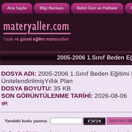
Ana Sayfa
Bilgi Bankası
Belirli Gün ve Haftalar
2005-2006 1.Sınıf Beden Eğ
DOSYA ADI:
2005-2006 1.Sınıf Beden Eğitimi 
ÜnitelendirilmişYıllık Plan
DOSYA BOYUTU:
35 KB
SON GÖRÜNTÜLENME TARİHİ:
2026-08-06
Yandaki kodu yazınız