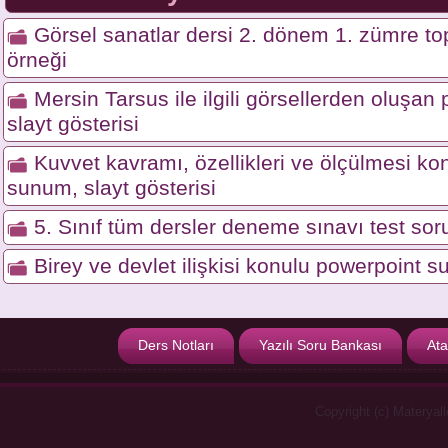
Görsel sanatlar dersi 2. dönem 1. zümre top
örneği
Mersin Tarsus ile ilgili görsellerden oluşa
slayt gösterisi
Kuvvet kavramı, özellikleri ve ölçülmesi ko
sunum, slayt gösterisi
5. Sınıf tüm dersler deneme sınavı test soru
Birey ve devlet ilişkisi konulu powerpoint s
Ders Notları
Yazılı Soru Bankası
Ata
Copyright (c) Materyal