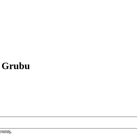
H Grubu
enmiş.