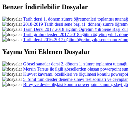
Benzer İndirilebilir Dosyalar
Tarih dersi 1. dönem zümre öğretmenleri toplantısı tutanağ
2018-2019 Tarih dersi sene başı (1. dönem) zümre öğretmen
Tarih Dersi 2017-2018 Eğitim Öğretim Yılı Sene Başı Zü
Tarih grubu dersleri 2017-2018 eğitim öğretim yılı 1. döne
Tarih dersi 2016-2017 eğitim öğretim yılı, sene sonu zümre
Yayına Yeni Eklenen Dosyalar
Görsel sanatlar dersi 2. dönem 1. zümre toplantısı tutanağı
Mersin Tarsus ile ilgili görsellerden oluşan powerpoint sun
Kuvvet kavramı, özellikleri ve ölçülmesi konulu powerpoin
5. Sınıf tüm dersler deneme sınavı test soruları ve cevaplar
Birey ve devlet ilişkisi konulu powerpoint sunum, slayt gös