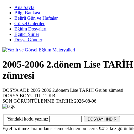
Ana Sayfa
Bilgi Bankası
Belirli Gün ve Haftalar
Görsel Galeriler
Eğitim Dosyaları
Eğitici Şiirler
Dosya Gönder
2005-2006 2.dönem Lise TARİ
zümresi
DOSYA ADI:
2005-2006 2.dönem Lise TARİH Grubu zümresi
DOSYA BOYUTU:
11 KB
SON GÖRÜNTÜLENME TARİHİ:
2026-08-06
Yandaki kodu yazınız
Eşref üzülmez
tarafından sisteme eklenen bu içerik
9412
kez görüntül