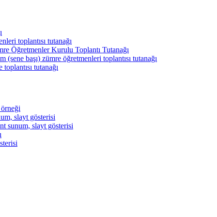
ı
leri toplantısı tutanağı
mre Öğretmenler Kurulu Toplantı Tutanağı
m (sene başı) zümre öğretmenleri toplantısı tutanağı
 toplantısı tutanağı
 örneği
um, slayt gösterisi
t sunum, slayt gösterisi
ı
terisi