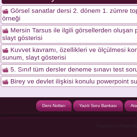
Görsel sanatlar dersi 2. dönem 1. zümre top
örneği
Mersin Tarsus ile ilgili görsellerden oluşa
slayt gösterisi
Kuvvet kavramı, özellikleri ve ölçülmesi ko
sunum, slayt gösterisi
5. Sınıf tüm dersler deneme sınavı test soru
Birey ve devlet ilişkisi konulu powerpoint s
Ders Notları
Yazılı Soru Bankası
Ata
Copyright (c) Materyal