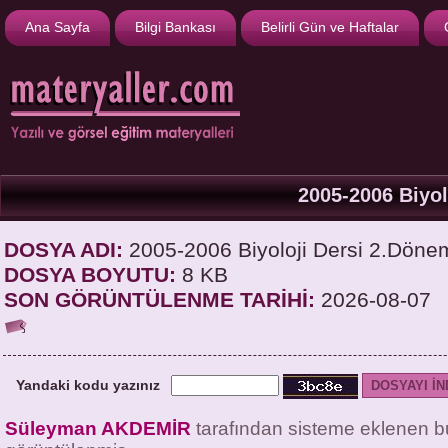
Ana Sayfa
Bilgi Bankası
Belirli Gün ve Haftalar
2005-2006 Biyo
DOSYA ADI:
2005-2006 Biyoloji Dersi 2.Döne
DOSYA BOYUTU:
8 KB
SON GÖRÜNTÜLENME TARİHİ:
2026-08-07
Yandaki kodu yazınız
Süleyman AKDEMİR
tarafından sisteme eklenen b