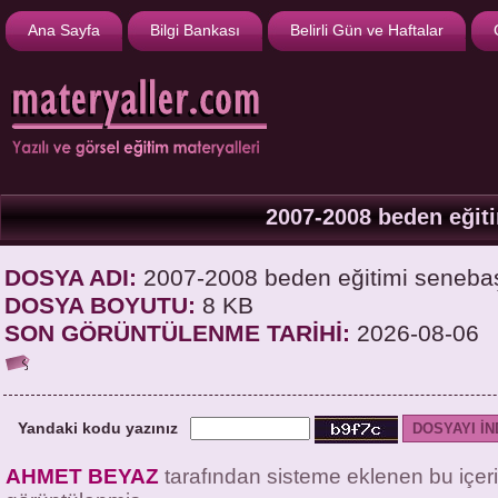
Ana Sayfa
Bilgi Bankası
Belirli Gün ve Haftalar
2007-2008 beden eğiti
DOSYA ADI:
2007-2008 beden eğitimi senebaşı
DOSYA BOYUTU:
8 KB
SON GÖRÜNTÜLENME TARİHİ:
2026-08-06
Yandaki kodu yazınız
AHMET BEYAZ
tarafından sisteme eklenen bu içer