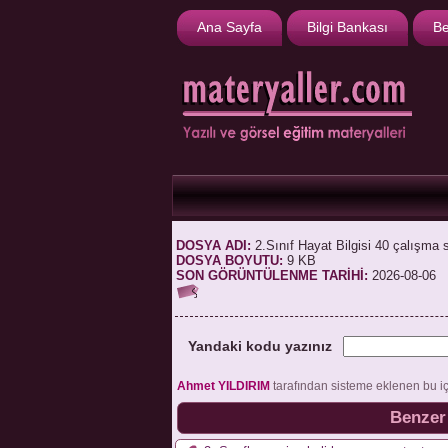
Ana Sayfa
Bilgi Bankası
Be
DOSYA ADI:
2.Sınıf Hayat Bilgisi 40 çalışma 
DOSYA BOYUTU:
9 KB
SON GÖRÜNTÜLENME TARİHİ:
2026-08-06
Yandaki kodu yazınız
Ahmet YILDIRIM
tarafından sisteme eklenen bu i
Benzer 