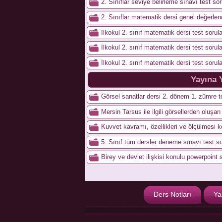
2. Sınıflar seviye belirleme sınavı test sor
2. Sınıflar matematik dersi genel değerlen
İlkokul 2. sınıf matematik dersi test sorula
İlkokul 2. sınıf matematik dersi test sorula
İlkokul 2. sınıf matematik dersi test sorula
Yayına 
Görsel sanatlar dersi 2. dönem 1. zümre to
Mersin Tarsus ile ilgili görsellerden oluşa
Kuvvet kavramı, özellikleri ve ölçülmesi 
5. Sınıf tüm dersler deneme sınavı test so
Birey ve devlet ilişkisi konulu powerpoint 
Ders Notları
Ya