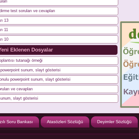
uları
dirme test soruları ve cevapları
rı 13
rı 11
rı 10
Yeni Eklenen Dosyalar
plantısı tutanağı örneği
n powerpoint sunum, slayt gösterisi
konulu powerpoint sunum, slayt gösterisi
ruları ve cevapları
sunum, slayt gösterisi
zılı Soru Bankası
Atasözleri Sözlüğü
Deyimler Sözlüğü