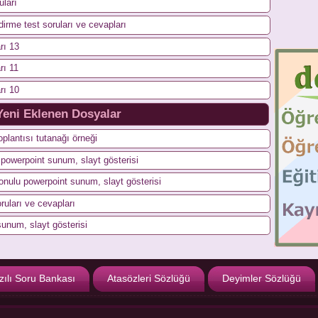
uları
dirme test soruları ve cevapları
rı 13
rı 11
rı 10
Yeni Eklenen Dosyalar
plantısı tutanağı örneği
n powerpoint sunum, slayt gösterisi
konulu powerpoint sunum, slayt gösterisi
ruları ve cevapları
sunum, slayt gösterisi
zılı Soru Bankası
Atasözleri Sözlüğü
Deyimler Sözlüğü