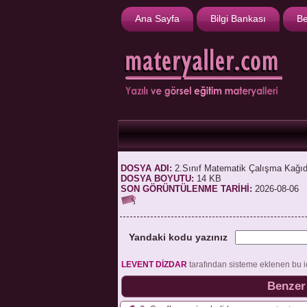
Ana Sayfa
Bilgi Bankası
Be
DOSYA ADI:
2.Sınıf Matematik Çalışma Kağıd
DOSYA BOYUTU:
14 KB
SON GÖRÜNTÜLENME TARİHİ:
2026-08-06
Yandaki kodu yazınız
LEVENT DİZDAR
tarafından sisteme eklenen bu i
Benzer 