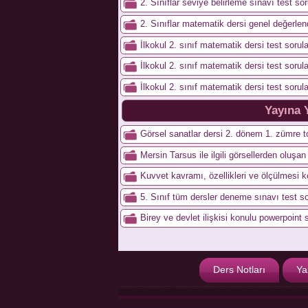
2. Sınıflar seviye belirleme sınavı test sor
2. Sınıflar matematik dersi genel değerlen
İlkokul 2. sınıf matematik dersi test sorula
İlkokul 2. sınıf matematik dersi test sorula
İlkokul 2. sınıf matematik dersi test sorula
Yayına 
Görsel sanatlar dersi 2. dönem 1. zümre to
Mersin Tarsus ile ilgili görsellerden oluşa
Kuvvet kavramı, özellikleri ve ölçülmesi 
5. Sınıf tüm dersler deneme sınavı test so
Birey ve devlet ilişkisi konulu powerpoint 
Ders Notları
Ya