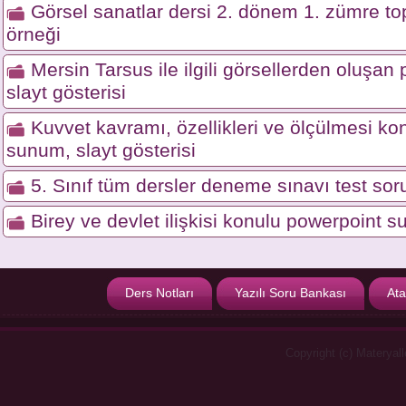
Görsel sanatlar dersi 2. dönem 1. zümre top
örneği
Mersin Tarsus ile ilgili görsellerden oluşa
slayt gösterisi
Kuvvet kavramı, özellikleri ve ölçülmesi ko
sunum, slayt gösterisi
5. Sınıf tüm dersler deneme sınavı test soru
Birey ve devlet ilişkisi konulu powerpoint s
Ders Notları
Yazılı Soru Bankası
Ata
Copyright (c) Materyal