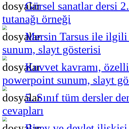
Görsel sanatlar dersi 2
tutanağı örneği
Mersin Tarsus ile ilgil
sunum, slayt gösterisi
Kuvvet kavramı, özelli
powerpoint sunum, slayt gös
5. Sınıf tüm dersler de
cevapları
Birey ve devlet ilişki