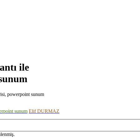
ntı ile
t sunum
terisi, powerpoint sunum
rpoint sunum
Elif DURMAZ
lenmiş.