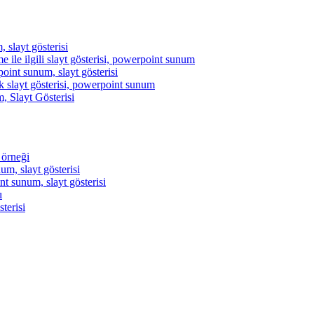
, slayt gösterisi
 ile ilgili slayt gösterisi, powerpoint sunum
point sunum, slayt gösterisi
ik slayt gösterisi, powerpoint sunum
 Slayt Gösterisi
 örneği
um, slayt gösterisi
t sunum, slayt gösterisi
ı
terisi