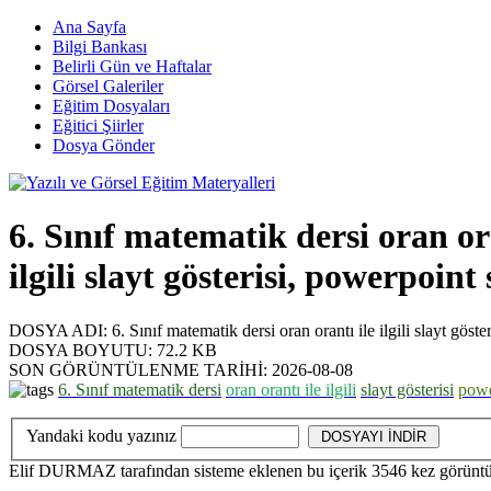
Ana Sayfa
Bilgi Bankası
Belirli Gün ve Haftalar
Görsel Galeriler
Eğitim Dosyaları
Eğitici Şiirler
Dosya Gönder
6. Sınıf matematik dersi oran ora
ilgili slayt gösterisi, powerpoin
DOSYA ADI:
6. Sınıf matematik dersi oran orantı ile ilgili slayt gös
DOSYA BOYUTU:
72.2 KB
SON GÖRÜNTÜLENME TARİHİ:
2026-08-08
6. Sınıf matematik dersi
oran orantı ile ilgili
slayt gösterisi
powe
Yandaki kodu yazınız
Elif DURMAZ
tarafından sisteme eklenen bu içerik
3546
kez görüntü