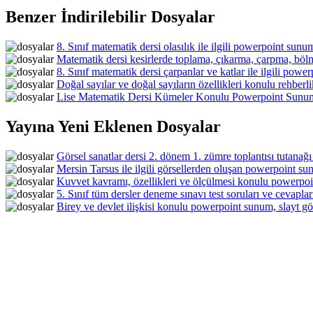
Benzer İndirilebilir Dosyalar
8. Sınıf matematik dersi olasılık ile ilgili powerpoint sunum
Matematik dersi kesirlerde toplama, çıkarma, çarpma, bölme
8. Sınıf matematik dersi çarpanlar ve katlar ile ilgili power
Doğal sayılar ve doğal sayıların özellikleri konulu rehberl
Lise Matematik Dersi Kümeler Konulu Powerpoint Sunum,
Yayına Yeni Eklenen Dosyalar
Görsel sanatlar dersi 2. dönem 1. zümre toplantısı tutanağı
Mersin Tarsus ile ilgili görsellerden oluşan powerpoint sun
Kuvvet kavramı, özellikleri ve ölçülmesi konulu powerpoin
5. Sınıf tüm dersler deneme sınavı test soruları ve cevaplar
Birey ve devlet ilişkisi konulu powerpoint sunum, slayt gös