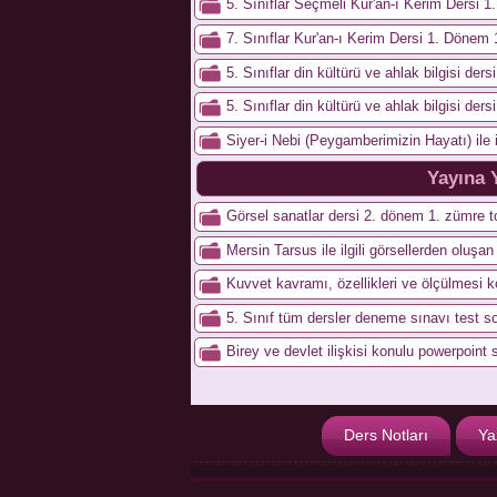
5. Sınıflar Seçmeli Kur'an-ı Kerim Dersi 1
7. Sınıflar Kur'an-ı Kerim Dersi 1. Dönem 
5. Sınıflar din kültürü ve ahlak bilgisi der
5. Sınıflar din kültürü ve ahlak bilgisi der
Siyer-i Nebi (Peygamberimizin Hayatı) ile i
Yayına 
Görsel sanatlar dersi 2. dönem 1. zümre to
Mersin Tarsus ile ilgili görsellerden oluşa
Kuvvet kavramı, özellikleri ve ölçülmesi 
5. Sınıf tüm dersler deneme sınavı test so
Birey ve devlet ilişkisi konulu powerpoint 
Ders Notları
Ya