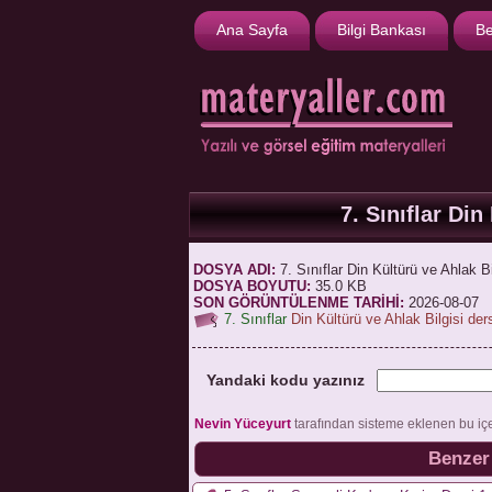
Ana Sayfa
Bilgi Bankası
Be
7. Sınıflar Din
DOSYA ADI:
7. Sınıflar Din Kültürü ve Ahlak Bi
DOSYA BOYUTU:
35.0 KB
SON GÖRÜNTÜLENME TARİHİ:
2026-08-07
7. Sınıflar
Din Kültürü ve Ahlak Bilgisi der
Yandaki kodu yazınız
Nevin Yüceyurt
tarafından sisteme eklenen bu iç
Benzer 