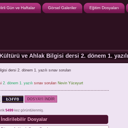
lirli Gün ve Haftalar
Görsel Galeriler
Eğitim Dosyaları
 Kültürü ve Ahlak Bilgisi dersi 2. dönem 1. yazıl
lgisi dersi 2. dönem 1. yazılı sınav soruları
si
2. dönem 1. yazılı
sınav soruları
Nevin Yüceyurt
erik
5499
kez görüntülenmiş.
İndirilebilir Dosyalar