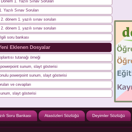
. Dönem 1. Yazılı Sınav Soruları
1. Yazılı Sınav Soruları
si 2. dönem 1. yazılı sınav soruları
si 2. dönem 1. yazılı sınav soruları
lgili soru bankası
Yeni Eklenen Dosyalar
plantısı tutanağı örneği
n powerpoint sunum, slayt gösterisi
konulu powerpoint sunum, slayt gösterisi
ruları ve cevapları
sunum, slayt gösterisi
zılı Soru Bankası
Atasözleri Sözlüğü
Deyimler Sözlüğü