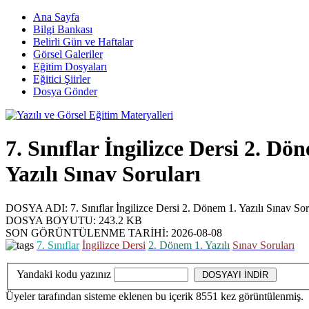
Ana Sayfa
Bilgi Bankası
Belirli Gün ve Haftalar
Görsel Galeriler
Eğitim Dosyaları
Eğitici Şiirler
Dosya Gönder
7. Sınıflar İngilizce Dersi 2. Dö
Yazılı Sınav Soruları
DOSYA ADI:
7. Sınıflar İngilizce Dersi 2. Dönem 1. Yazılı Sınav Sor
DOSYA BOYUTU:
243.2 KB
SON GÖRÜNTÜLENME TARİHİ:
2026-08-08
7. Sınıflar
İngilizce Dersi
2. Dönem 1. Yazılı
Sınav Soruları
Yandaki kodu yazınız
Üyeler
tarafından sisteme eklenen bu içerik
8551
kez görüntülenmiş.