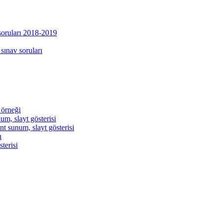
 soruları 2018-2019
 sınav soruları
 örneği
um, slayt gösterisi
t sunum, slayt gösterisi
ı
terisi