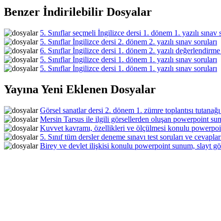
Benzer İndirilebilir Dosyalar
5. Sınıflar seçmeli İngilizce dersi 1. dönem 1. yazılı sınav
5. Sınıflar İngilizce dersi 2. dönem 2. yazılı sınav soruları
6. Sınıflar İngilizce dersi 1. dönem 2. yazılı değerlendirme
5. Sınıflar İngilizce dersi 1. dönem 1. yazılı sınav soruları
5. Sınıflar İngilizce dersi 1. dönem 1. yazılı sınav soruları
Yayına Yeni Eklenen Dosyalar
Görsel sanatlar dersi 2. dönem 1. zümre toplantısı tutanağı
Mersin Tarsus ile ilgili görsellerden oluşan powerpoint sun
Kuvvet kavramı, özellikleri ve ölçülmesi konulu powerpoin
5. Sınıf tüm dersler deneme sınavı test soruları ve cevaplar
Birey ve devlet ilişkisi konulu powerpoint sunum, slayt gös