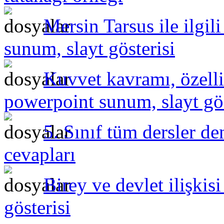
Mersin Tarsus ile ilgil
sunum, slayt gösterisi
Kuvvet kavramı, özelli
powerpoint sunum, slayt gös
5. Sınıf tüm dersler de
cevapları
Birey ve devlet ilişki
gösterisi