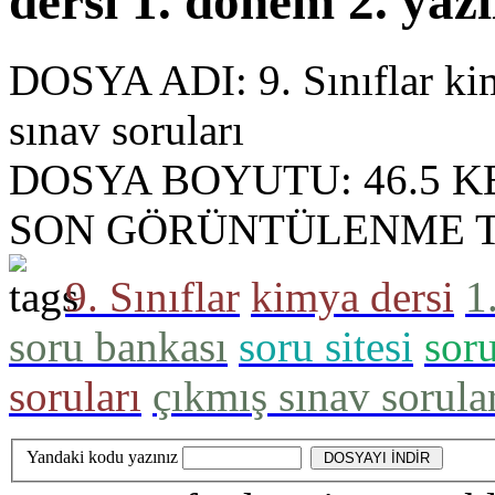
dersi 1. dönem 2. yazı
DOSYA ADI:
9. Sınıflar ki
sınav soruları
DOSYA BOYUTU:
46.5 K
SON GÖRÜNTÜLENME T
9. Sınıflar
kimya dersi
1
soru bankası
soru sitesi
soru
soruları
çıkmış sınav sorula
Yandaki kodu yazınız