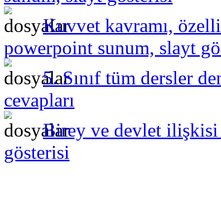
Kuvvet kavramı, özelli
powerpoint sunum, slayt gös
5. Sınıf tüm dersler de
cevapları
Birey ve devlet ilişki
gösterisi