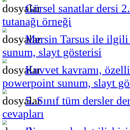
Görsel sanatlar dersi 2
tutanağı örneği
Mersin Tarsus ile ilgil
sunum, slayt gösterisi
Kuvvet kavramı, özelli
powerpoint sunum, slayt gös
5. Sınıf tüm dersler de
cevapları