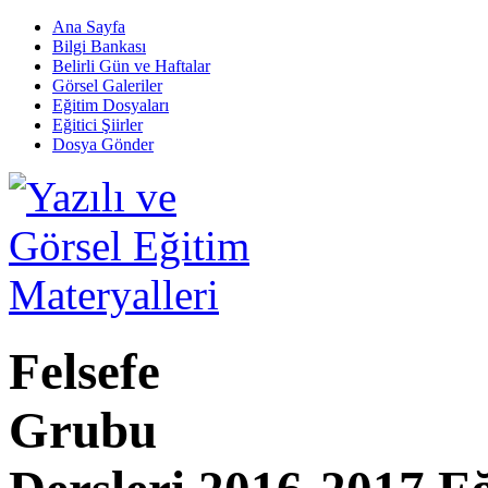
Ana Sayfa
Bilgi Bankası
Belirli Gün ve Haftalar
Görsel Galeriler
Eğitim Dosyaları
Eğitici Şiirler
Dosya Gönder
Felsefe
Grubu