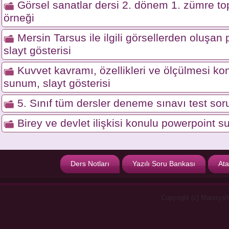
Görsel sanatlar dersi 2. dönem 1. zümre top
örneği
Mersin Tarsus ile ilgili görsellerden oluşa
slayt gösterisi
Kuvvet kavramı, özellikleri ve ölçülmesi ko
sunum, slayt gösterisi
5. Sınıf tüm dersler deneme sınavı test soru
Birey ve devlet ilişkisi konulu powerpoint s
Ders Notları
Yazılı Soru Bankası
Ata
Copyright (c) Materyal