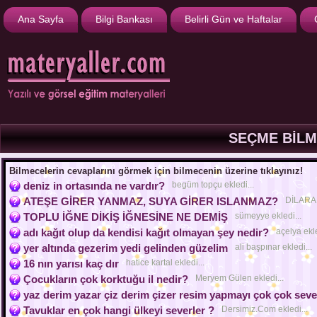
Ana Sayfa
Bilgi Bankası
Belirli Gün ve Haftalar
SEÇME BİLM
Bilmecelerin cevaplarını görmek için bilmecenin üzerine tıklayınız!
deniz in ortasında ne vardır?
begüm topçu ekledi...
ATEŞE GİRER YANMAZ, SUYA GİRER ISLANMAZ?
DİLARA e
TOPLU İĞNE DİKİŞ İĞNESİNE NE DEMİŞ
sümeyye ekledi...
adı kağıt olup da kendisi kağıt olmayan şey nedir?
açelya ekle
yer altında gezerim yedi gelinden güzelim
ali başpınar ekledi...
16 nın yarısı kaç dır
hatice kartal ekledi...
Çocukların çok korktuğu il nedir?
Meryem Gülen ekledi...
yaz derim yazar çiz derim çizer resim yapmayı çok çok seve
Tavuklar en çok hangi ülkeyi severler ?
Dersimiz.Com ekledi...