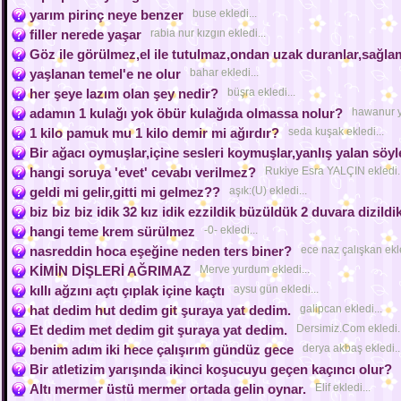
yarım pirinç neye benzer
buse ekledi...
filler nerede yaşar
rabia nur kızgın ekledi...
Göz ile görülmez,el ile tutulmaz,ondan uzak duranlar,sağla
yaşlanan temel'e ne olur
bahar ekledi...
her şeye lazım olan şey nedir?
büşra ekledi...
adamın 1 kulağı yok öbür kulağıda olmassa nolur?
hawanur yı
1 kilo pamuk mu 1 kilo demir mi ağırdır?
seda kuşak ekledi...
Bir ağacı oymuşlar,içine sesleri koymuşlar,yanlış yalan söy
hangi soruya 'evet' cevabı verilmez?
Rukiye Esra YALÇIN ekledi..
geldi mi gelir,gitti mi gelmez??
aşık:(U) ekledi...
biz biz biz idik 32 kız idik ezzildik büzüldük 2 duvara dizildi
hangi teme krem sürülmez
-0- ekledi...
nasreddin hoca eşeğine neden ters biner?
ece naz çalışkan ekle
KİMİN DİŞLERİ AĞRIMAZ
Merve yurdum ekledi...
kıllı ağzını açtı çıplak içine kaçtı
aysu gün ekledi...
hat dedim hut dedim git şuraya yat dedim.
galipcan ekledi...
Et dedim met dedim git şuraya yat dedim.
Dersimiz.Com ekledi..
benim adım iki hece çalışırım gündüz gece
derya akbaş ekledi..
Bir atletizim yarışında ikinci koşucuyu geçen kaçıncı olur?
Altı mermer üstü mermer ortada gelin oynar.
Elif ekledi...