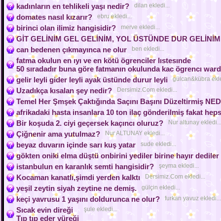
kadınların en tehlikeli yaşı nedir?
dilan ekledi...
domates nasıl kızarır?
ebru ekledi...
birinci olan ilimiz hangisidir?
merve ekledi...
GİT GELİNİM GEL GELİNİM, YOL ÜSTÜNDE DUR GELİNİM
can bedenen çıkmayınca ne olur
ben ekledi...
fatma okulun en ıyı ve en kötü ögrenciler lıstesınde
50 sıradadır buna göre fatmanın okulunda kac ögrencı ward
gelir leyli gider leyli ayak üstünde durur leyli
gülcan&kübra ekle
Uzadıkça kısalan şey nedir?
Dersimiz.Com ekledi...
Temel Her Şmşek Çaktığında Saçını Başını Düzeltirmiş N
afrikadaki hasta insanlara 10 ton ilaç gönderilmiş fakat hep
Bir koşuda 2. ciyi geçersek kaçıncı oluruz?
Nur altunay ekledi..
Çiğnenir ama yutulmaz?
Nur ALTUNAY ekledi...
beyaz duvarın içinde sarı kuş yatar
sude ekledi...
gökten oniki elma düştü onbirini yediler birine hayır dediler
istanbulun en karanlık semti hangisidir?
şeyma ekledi...
Kocaman kanatlı,şimdi yerden kalktı
Dersimiz.Com ekledi...
yeşil zeytin siyah zeytine ne demiş.
gülçin ekledi...
keçi yavrusu 1 yaşını doldurunca ne olur?
furkan yavuz ekledi...
Sıcak evin direği
şule ekledi...
Tıp tıp eder yüreği