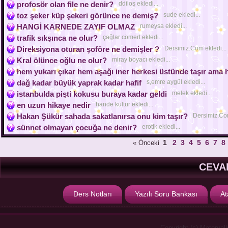
profosör olan file ne denir?
ddiloş ekledi...
toz şeker küp şekeri görünce ne demiş?
sude ekledi...
HANGİ KARNEDE ZAYIF OLMAZ
rumeysa ekledi...
trafik sıkşınca ne olur?
çağlar cömert ekledi...
Direksiyona oturan şoföre ne demişler ?
Dersimiz.Com ekledi...
Kral ölünce oğlu ne olur?
miray boyacı ekledi...
hem yukarı çıkar hem aşağı iner herkesi üstünde taşır ama 
dağ kadar büyük yaprak kadar hafif
s,emre aygül ekledi...
istanbulda pişti kokusu buraya kadar geldi
melek ekledi...
en uzun hikaye nedir
hande kültür ekledi...
Hakan Şükür sahada sakatlanırsa onu kim taşır?
Dersimiz.Com
sünnet olmayan çocuğa ne denir?
erotik ekledi...
1
2
3
4
5
6
7
8
« Önceki
CEVA
Ders Notları
Yazılı Soru Bankası
At
Copyright (c) Materyal