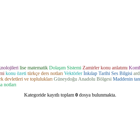
nolojileri
lise matematik
Dolaşım Sistemi
Zamirler
konu anlatımı
Komb
mi
konu özeti
türkçe ders notları
Vektörler
İnkılap Tarihi
Ses Bilgisi
ard
k devletleri ve toplulukları
Güneydoğu Anadolu Bölgesi
Maddenin tane
a notları
Kategoride kayıtlı toplam
0
dosya bulunmakta.