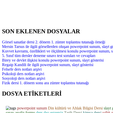
SON EKLENEN DOSYALAR
Görsel sanatlar dersi 2. dönem 1. zümre toplantısı tutanağı örneği
Mersin Tarsus ile ilgili görsellerden oluşan powerpoint sunum, slayt gö
Kuvvet kavramı, özellikleri ve ölçülmesi konulu powerpoint sunum, sl
5. Sınıf tüm dersler deneme sınavı test soruları ve cevapları
Birey ve devlet ilişkisi konulu powerpoint sunum, slayt gösterisi
Regaip Kandili ile ilgili powerpoint sunum, slayt gösterisi
Felsefe ders notları arşivi
Psikoloji ders notları arşivi
Sosyoloji ders notları arşivi
Fizik dersi 1. dönem sonu ara zümre toplantısı tutanağı
DOSYA ETİKETLERİ
powerpoint sunum
Din kültürü ve Ahlak Bilgisi Dersi
slayt 
sınav analiz formu
ders dışı egzersiz
Tarih Dersi
kimya dersi
yıllık 