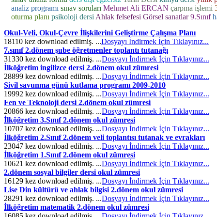
analiz programı
sınav soruları
Mehmet Ali ERCAN
çarpma işlemi
oturma planı
psikoloji dersi
Ahlak felsefesi
Görsel sanatlar
9.Sınıf
h
Okul-Veli, Okul-Çevre İlişkilerini Geliştirme Çalışma Planı
18110 kez download edilmiş. ...
Dosyayı İndirmek İçin Tıklayınız...
7.sınıf 2.dönem şube öğretmenler toplantı tutanağı
31330 kez download edilmiş. ...
Dosyayı İndirmek İçin Tıklayınız...
İlköğretim ingilizce dersi 2.dönem okul zümresi
28899 kez download edilmiş. ...
Dosyayı İndirmek İçin Tıklayınız...
Sivil savunma günü kutlama programı 2009-2010
19992 kez download edilmiş. ...
Dosyayı İndirmek İçin Tıklayınız...
Fen ve Teknoloji dersi 2.dönem okul zümresi
20866 kez download edilmiş. ...
Dosyayı İndirmek İçin Tıklayınız...
İlköğretim 3.Sınıf 2.dönem okul zümresi
10707 kez download edilmiş. ...
Dosyayı İndirmek İçin Tıklayınız...
İlköğretim 2.Sınıf 2.dönem veli toplantısı tutanak ve evrakları
23047 kez download edilmiş. ...
Dosyayı İndirmek İçin Tıklayınız...
İlköğretim 1.Sınıf 2.dönem okul zümresi
10621 kez download edilmiş. ...
Dosyayı İndirmek İçin Tıklayınız...
2.dönem sosyal bilgiler dersi okul zümresi
16129 kez download edilmiş. ...
Dosyayı İndirmek İçin Tıklayınız...
Lise Din kültürü ve ahlak bilgisi 2.dönem okul zümresi
28291 kez download edilmiş. ...
Dosyayı İndirmek İçin Tıklayınız...
İlköğretim matematik 2.dönem okul zümresi
16085 kez download edilmiş. ...
Dosyayı İndirmek İçin Tıklayınız...