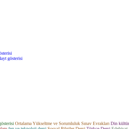
sterisi
ayt gösterisi
gösterisi
Ortalama Yükseltme ve Sorumluluk Sınav Evrakları
Din kültür
planı
fen ve teknoloji dersi
Sosyal Bilgiler Dersi
Türkçe Dersi
Edebiyat 