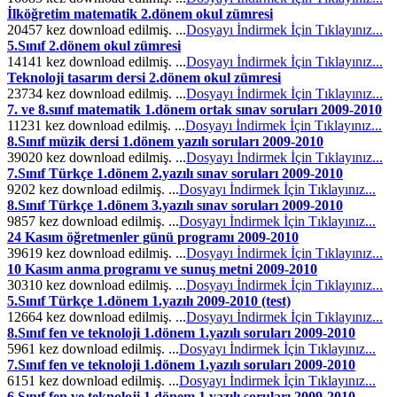
İlköğretim matematik 2.dönem okul zümresi
20457 kez download edilmiş. ...
Dosyayı İndirmek İçin Tıklayınız...
5.Sınıf 2.dönem okul zümresi
14141 kez download edilmiş. ...
Dosyayı İndirmek İçin Tıklayınız...
Teknoloji tasarım dersi 2.dönem okul zümresi
23734 kez download edilmiş. ...
Dosyayı İndirmek İçin Tıklayınız...
7. ve 8.sınıf matematik 1.dönem ortak sınav soruları 2009-2010
11231 kez download edilmiş. ...
Dosyayı İndirmek İçin Tıklayınız...
8.Sınıf müzik dersi 1.dönem yazılı soruları 2009-2010
39020 kez download edilmiş. ...
Dosyayı İndirmek İçin Tıklayınız...
7.Sınıf Türkçe 1.dönem 2.yazılı sınav soruları 2009-2010
9202 kez download edilmiş. ...
Dosyayı İndirmek İçin Tıklayınız...
8.Sınıf Türkçe 1.dönem 3.yazılı sınav soruları 2009-2010
9857 kez download edilmiş. ...
Dosyayı İndirmek İçin Tıklayınız...
24 Kasım öğretmenler günü programı 2009-2010
39619 kez download edilmiş. ...
Dosyayı İndirmek İçin Tıklayınız...
10 Kasım anma programı ve sunuş metni 2009-2010
30310 kez download edilmiş. ...
Dosyayı İndirmek İçin Tıklayınız...
5.Sınıf Türkçe 1.dönem 1.yazılı 2009-2010 (test)
12664 kez download edilmiş. ...
Dosyayı İndirmek İçin Tıklayınız...
8.Sınıf fen ve teknoloji 1.dönem 1.yazılı soruları 2009-2010
5961 kez download edilmiş. ...
Dosyayı İndirmek İçin Tıklayınız...
7.Sınıf fen ve teknoloji 1.dönem 1.yazılı soruları 2009-2010
6151 kez download edilmiş. ...
Dosyayı İndirmek İçin Tıklayınız...
6.Sınıf fen ve teknoloji 1.dönem 1.yazılı soruları 2009-2010