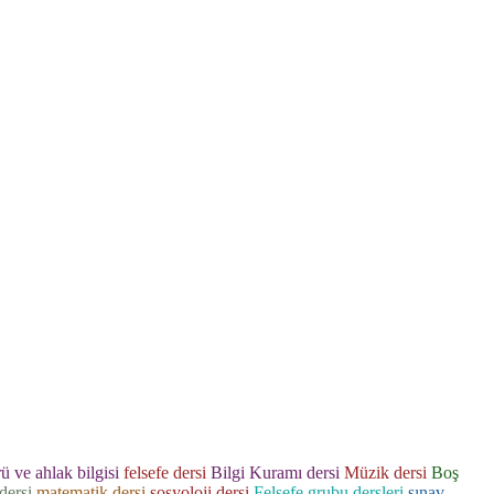
ü ve ahlak bilgisi
felsefe dersi
Bilgi Kuramı dersi
Müzik dersi
Boş
dersi
matematik dersi
sosyoloji dersi
Felsefe grubu dersleri
sınav