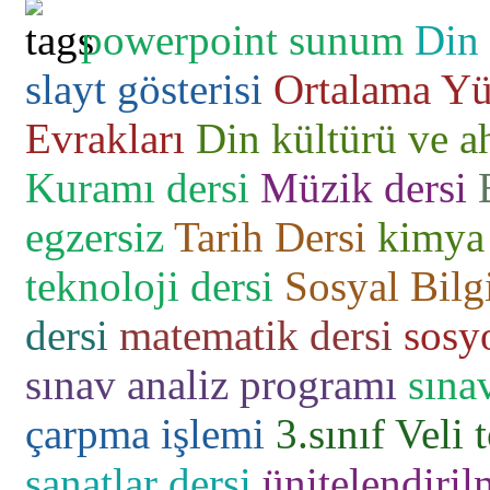
powerpoint sunum
Din 
slayt gösterisi
Ortalama Yü
Evrakları
Din kültürü ve ah
Kuramı dersi
Müzik dersi
egzersiz
Tarih Dersi
kimya 
teknoloji dersi
Sosyal Bilgi
dersi
matematik dersi
sosyo
sınav analiz programı
sına
çarpma işlemi
3.sınıf
Veli 
sanatlar dersi
ünitelendiril