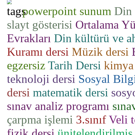
powerpoint sunum
Din 
slayt gösterisi
Ortalama Yü
Evrakları
Din kültürü ve ah
Kuramı dersi
Müzik dersi
egzersiz
Tarih Dersi
kimya 
teknoloji dersi
Sosyal Bilgi
dersi
matematik dersi
sosyo
sınav analiz programı
sına
çarpma işlemi
3.sınıf
Veli 
fizik dersi
ünitelendirilmiş 