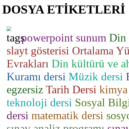
DOSYA ETİKETLERİ
powerpoint sunum
Din 
slayt gösterisi
Ortalama Yü
Evrakları
Din kültürü ve ah
Kuramı dersi
Müzik dersi
egzersiz
Tarih Dersi
kimya 
teknoloji dersi
Sosyal Bilgi
dersi
matematik dersi
sosyo
sınav analiz programı
sına