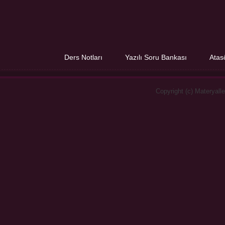
Ders Notları
Yazılı Soru Bankası
Atas
Copyright (c) Materyall