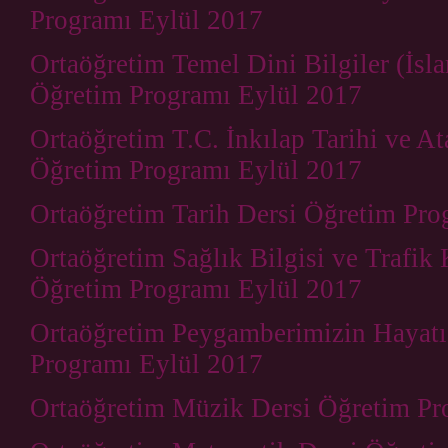
Programı Eylül 2017
Ortaöğretim Temel Dini Bilgiler (İsl
Öğretim Programı Eylül 2017
Ortaöğretim T.C. İnkılap Tarihi ve A
Öğretim Programı Eylül 2017
Ortaöğretim Tarih Dersi Öğretim Pro
Ortaöğretim Sağlık Bilgisi ve Trafik 
Öğretim Programı Eylül 2017
Ortaöğretim Peygamberimizin Hayatı
Programı Eylül 2017
Ortaöğretim Müzik Dersi Öğretim Pr