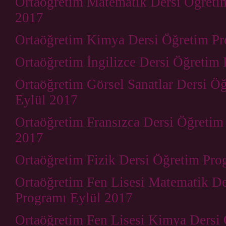
Ortaöğretim Matematik Dersi Öğreti
2017
Ortaöğretim Kimya Dersi Öğretim Pr
Ortaöğretim İngilizce Dersi Öğretim
Ortaöğretim Görsel Sanatlar Dersi Ö
Eylül 2017
Ortaöğretim Fransızca Dersi Öğretim
2017
Ortaöğretim Fizik Dersi Öğretim Pro
Ortaöğretim Fen Lisesi Matematik De
Programı Eylül 2017
Ortaöğretim Fen Lisesi Kimya Dersi