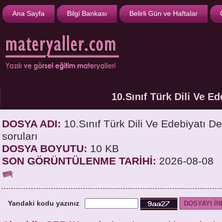
Ana Sayfa
Bilgi Bankası
Belirli Gün ve Haftalar
10.Sınıf Türk Dili Ve Ed
DOSYA ADI:
10.Sınıf Türk Dili Ve Edebiyatı Der
soruları
DOSYA BOYUTU:
10 KB
SON GÖRÜNTÜLENME TARİHİ:
2026-08-08
Yandaki kodu yazınız