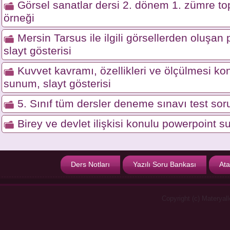
Görsel sanatlar dersi 2. dönem 1. zümre top
örneği
Mersin Tarsus ile ilgili görsellerden oluşa
slayt gösterisi
Kuvvet kavramı, özellikleri ve ölçülmesi ko
sunum, slayt gösterisi
5. Sınıf tüm dersler deneme sınavı test soru
Birey ve devlet ilişkisi konulu powerpoint s
Ders Notları
Yazılı Soru Bankası
Ata
Copyright (c) Materyal