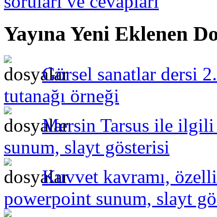
soruları ve cevapları
Yayına Yeni Eklenen Do
Görsel sanatlar dersi 2
tutanağı örneği
Mersin Tarsus ile ilgil
sunum, slayt gösterisi
Kuvvet kavramı, özelli
powerpoint sunum, slayt gös