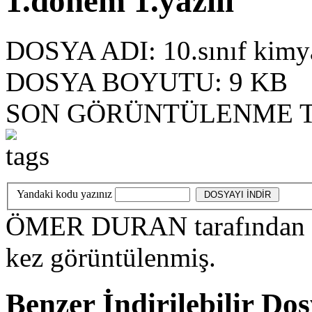
1.dönem 1.yazılı
DOSYA ADI:
10.sınıf kimy
DOSYA BOYUTU:
9 KB
SON GÖRÜNTÜLENME T
Yandaki kodu yazınız
ÖMER DURAN
tarafından
kez görüntülenmiş.
Benzer İndirilebilir Do