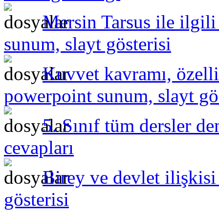
Mersin Tarsus ile ilgil
sunum, slayt gösterisi
Kuvvet kavramı, özelli
powerpoint sunum, slayt gös
5. Sınıf tüm dersler de
cevapları
Birey ve devlet ilişki
gösterisi