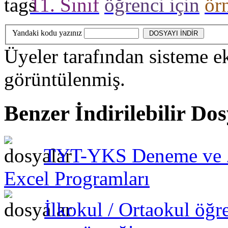
11. Sınıf
öğrenci için
ör
Yandaki kodu yazınız
Üyeler
tarafından sisteme e
görüntülenmiş.
Benzer İndirilebilir Do
TYT-YKS Deneme ve Za
Excel Programları
İlkokul / Ortaokul öğre