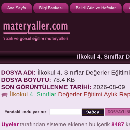
Ana Sayfa
Bilgi Bankası
Belirli Gün ve Haftalar
İlkokul 4. Sınıflar 
DOSYA ADI:
İlkokul 4. Sınıflar Değerler Eğitim
DOSYA BOYUTU:
78.4 KB
SON GÖRÜNTÜLENME TARİHİ:
2026-08-09
İlkokul
4. Sınıflar
Değerler Eğitimi
Aylık Rap
Yandaki kodu yazınız
Üyeler
tarafından sisteme eklenen bu içerik
8487
ke