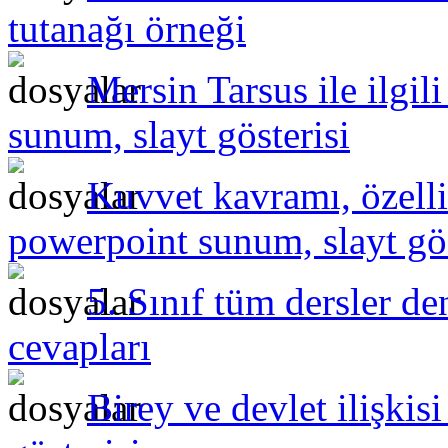
tutanağı örneği
Mersin Tarsus ile ilgil
sunum, slayt gösterisi
Kuvvet kavramı, özelli
powerpoint sunum, slayt gös
5. Sınıf tüm dersler de
cevapları
Birey ve devlet ilişki