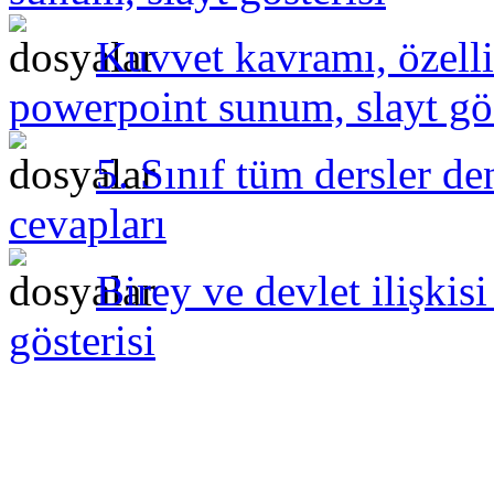
Kuvvet kavramı, özelli
powerpoint sunum, slayt gös
5. Sınıf tüm dersler de
cevapları
Birey ve devlet ilişki
gösterisi