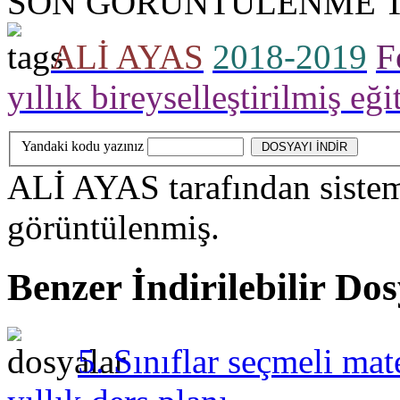
SON GÖRÜNTÜLENME T
ALİ AYAS
2018-2019
F
yıllık bireyselleştirilmiş eğ
Yandaki kodu yazınız
ALİ AYAS
tarafından siste
görüntülenmiş.
Benzer İndirilebilir Do
5. Sınıflar seçmeli mat