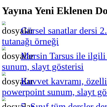
Yayına Yeni Eklenen Do
Görsel sanatlar dersi 2
tutanağı örneği
Mersin Tarsus ile ilgil
sunum, slayt gösterisi
Kuvvet kavramı, özelli
powerpoint sunum, slayt gös
5. Sınıf tüm dersler de