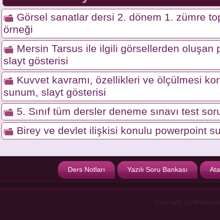
Görsel sanatlar dersi 2. dönem 1. zümre top
örneği
Mersin Tarsus ile ilgili görsellerden oluşa
slayt gösterisi
Kuvvet kavramı, özellikleri ve ölçülmesi ko
sunum, slayt gösterisi
5. Sınıf tüm dersler deneme sınavı test soru
Birey ve devlet ilişkisi konulu powerpoint s
Ders Notları
Yazılı Soru Bankası
Ata
Copyright (c) Materyal